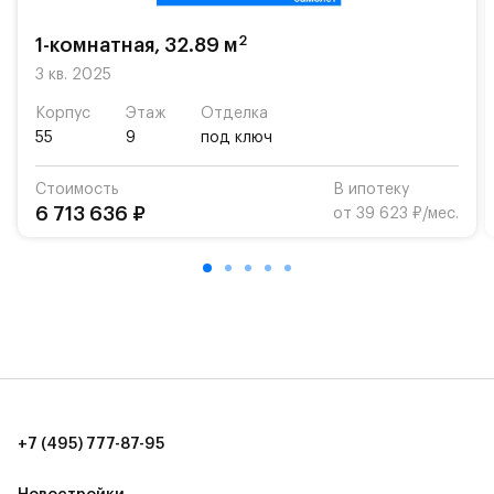
возможность посещения частной гимназии
«Жуковка».
2
1-комнатная, 32.89 м
Для автомобилистов — закрытые озеленённые
3 кв. 2025
парковки.
Корпус
Этаж
Отделка
55
9
под ключ
Территория квартала приватная, въезд
осуществляется по пропускам.#yan19-2r1521196#
Стоимость
В ипотеку
6 713 636 ₽
от 39 623 ₽/мес.
+7 (495) 777-87-95