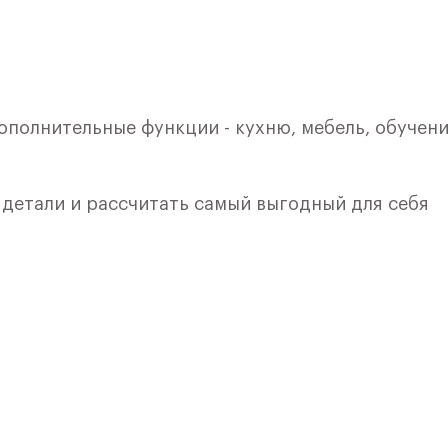
ополнительные функции - кухню, мебель, обучени
е детали и рассчитать самый выгодный для себя
кой. Квартира расположена на 1 этаже 9 этажног
я 1) в ЖК «Рублевский Квартал» от группы «Само
лки и кухни.
ичный проект от группы Самолет рядом с Дубко