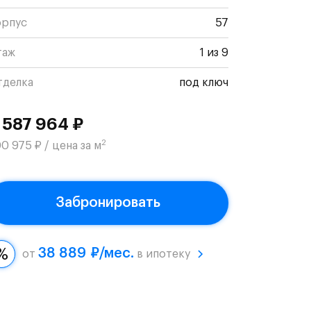
орпус
57
таж
1 из 9
тделка
под ключ
 587 964 ₽
2
0 975 ₽ / цена за м
Забронировать
38 889 ₽/мес.
от
в ипотеку