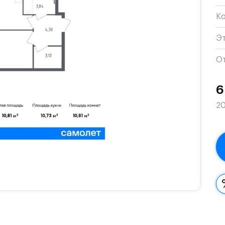
К
Э
О
6
20