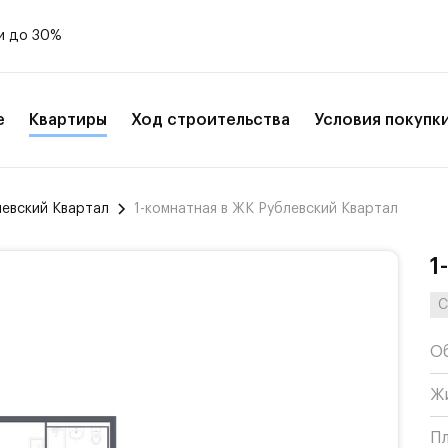
и до 30%
е
Квартиры
Ход строительства
Условия покупк
левский Квартал
1-комнатная в ЖК Рублевский Квартал
1
С
О
Ж
П