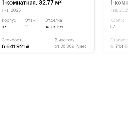
2
1-комнатная, 32.77 м
1-комн
1 кв. 2025
1 кв. 202
Корпус
Этаж
Отделка
Корпус
57
2
под ключ
57
Стоимость
В ипотеку
Стоимос
6 641 921 ₽
6 713 
от 38 889 ₽/мес.