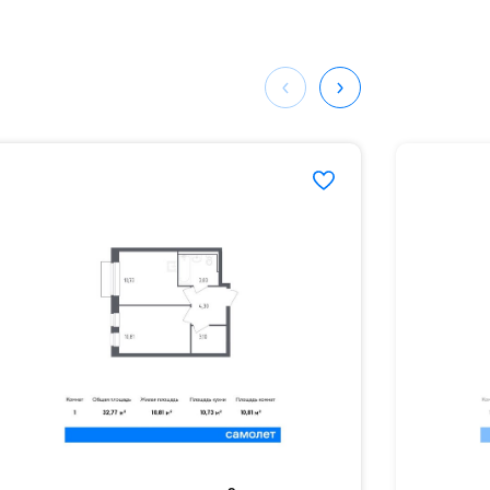
мая
ных
703#