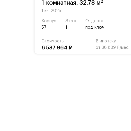
2
1-комнатная, 32.78 м
1 кв. 2025
Корпус
Этаж
Отделка
57
1
под ключ
Стоимость
В ипотеку
6 587 964 ₽
от 38 889 ₽/мес.