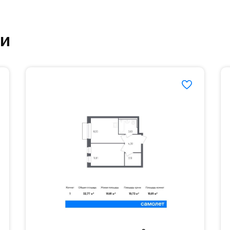
ртзале. Для комфортной жизни есть вся необходи
ки
етский сад и школу. Также для наиболее одарён
частной гимназии «Жуковка».
еленённые парковки.
езд осуществляется по пропускам.#yan19-2r1536