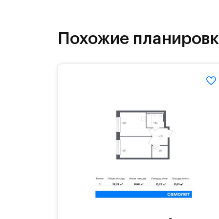
как на свежем воздухе, так и в спо
инфраструктура.
Похожие планиров
На территории квартала возведут д
детей есть возможность посещения 
Для автомобилистов — закрытые оз
Территория квартала приватная, въ