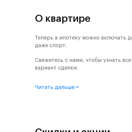
О квартире
Теперь в ипотеку можно включать д
даже спорт.
Свяжитесь с нами, чтобы узнать вс
вариант сделки.
Продается 1-комн. квартира с отдел
Читать дальше
монолитного дома (Корпус 57, Секци
Цена указана с учетом готовой отде
«Рублевский квартал» — это эколог
и Подушкинским лесами.