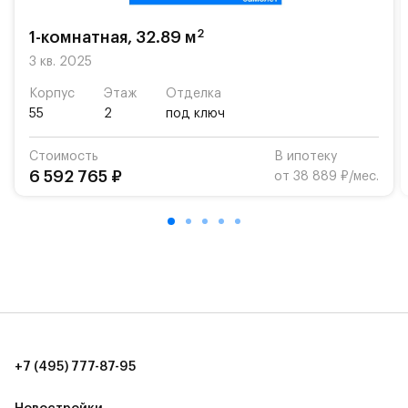
возможность посещения частной гимназии
«Жуковка».
2
1-комнатная, 32.89 м
Для автомобилистов — закрытые озеленённые
3 кв. 2025
парковки.
Корпус
Этаж
Отделка
55
2
под ключ
Территория квартала приватная, въезд
осуществляется по пропускам.#yan19-2r1521182#
Стоимость
В ипотеку
6 592 765 ₽
от 38 889 ₽/мес.
+7 (495) 777-87-95