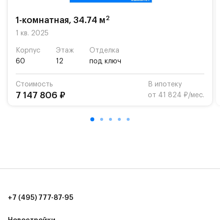
возможность посещения частной гимназии
«Жуковка».
2
1-комнатная, 34.74 м
Для автомобилистов — закрытые озеленённые
1 кв. 2025
парковки.
Корпус
Этаж
Отделка
60
12
под ключ
Территория квартала приватная, въезд
осуществляется по пропускам.#yan19-2r1489573#
Стоимость
В ипотеку
7 147 806 ₽
от 41 824 ₽/мес.
+7 (495) 777-87-95