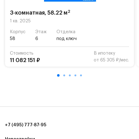
школу. Также для наиболее одарённых детей есть
возможность посещения частной гимназии
2
3-комнатная, 58.22 м
«Жуковка».
1 кв. 2025
Для автомобилистов — закрытые озеленённые
Корпус
Этаж
Отделка
парковки.
58
6
под ключ
Территория квартала приватная, въезд
Стоимость
В ипотеку
осуществляется по пропускам.#yan19-2r1417243#
11 082 151 ₽
от 65 305 ₽/мес.
+7 (495) 777-87-95