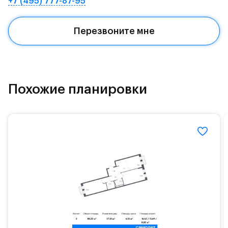
+7 (495) 777-87-95
Квартал находится рядом с выездами на
Красногорское и Рублево-Успенское шоссе.
Перезвоните мне
Поблизости расположено новое наземное метро
МЦД «Одинцово».
До МКАД можно добраться за 15 минут на
«Северный обход Одинцово».
Похожие планировки
Территория леса доступна для пеших и
велосипедных прогулок, а в зимнее время года —
для катания на лыжах. Также в зоне Подушкинского
лесопарка расположены кафе и места для
спокойного отдыха.
Расположение позволяет вести здоровый образ
жизни и регулярно заниматься спортом, как на
свежем воздухе, так и в спортзале. Для комфортной
жизни есть вся необходимая инфраструктура.
На территории квартала возведут детский сад и