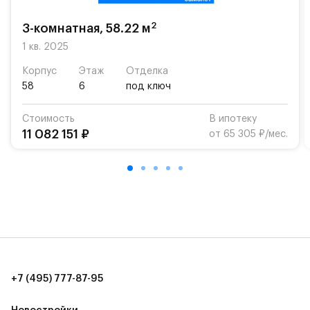
возможность посещения частной гимназии
«Жуковка».
2
3-комнатная, 58.22 м
Для автомобилистов — закрытые озеленённые
1 кв. 2025
парковки.
Корпус
Этаж
Отделка
58
6
под ключ
Территория квартала приватная, въезд
осуществляется по пропускам.#yan19-2r1509312#
Стоимость
В ипотеку
11 082 151 ₽
от 65 305 ₽/мес.
+7 (495) 777-87-95