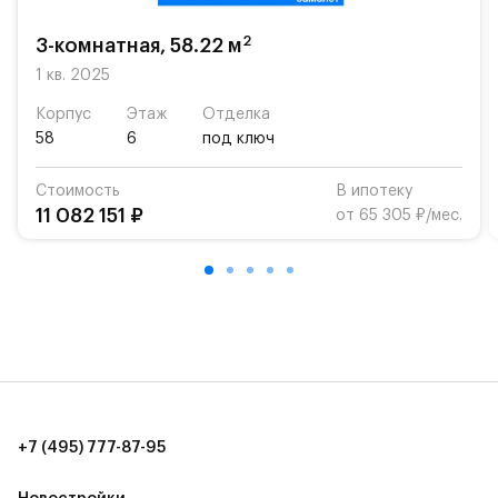
возможность посещения частной гимназии
«Жуковка».
2
3-комнатная, 58.22 м
Для автомобилистов — закрытые озеленённые
1 кв. 2025
парковки.
Корпус
Этаж
Отделка
58
6
под ключ
Территория квартала приватная, въезд
осуществляется по пропускам.#yan19-2r1509312#
Стоимость
В ипотеку
11 082 151 ₽
от 65 305 ₽/мес.
+7 (495) 777-87-95