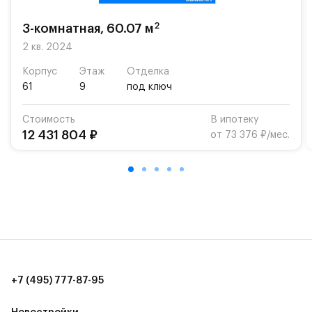
возможность посещения частной гимназии
«Жуковка».
2
3-комнатная, 60.07 м
Для автомобилистов — закрытые озеленённые
2 кв. 2024
парковки.
Корпус
Этаж
Отделка
61
9
под ключ
Территория квартала приватная, въезд
осуществляется по пропускам.#yan19-2r1353102#
Стоимость
В ипотеку
12 431 804 ₽
от 73 376 ₽/мес.
+7 (495) 777-87-95