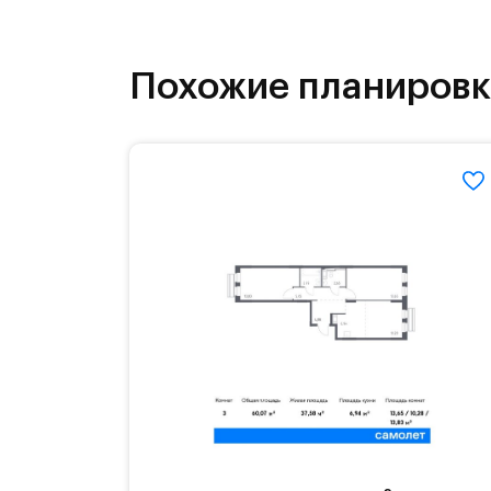
На территории квартала возведут д
детей есть возможность посещения 
Похожие планиров
Для автомобилистов — закрытые оз
Территория квартала приватная, въ