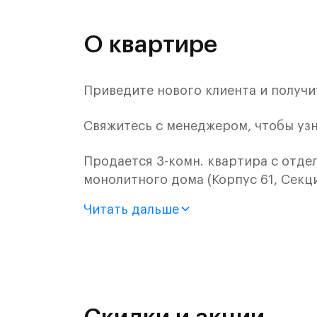
О квартире
Приведите нового клиента и получи
Свяжитесь с менеджером, чтобы уз
Продается 3-комн. квартира с отде
монолитного дома (Корпус 61, Секци
Читать дальше
Цена указана с учетом готовой отде
«Рублевский квартал» — это эколог
и Подушкинским лесами.
Он сочетает близость к природным