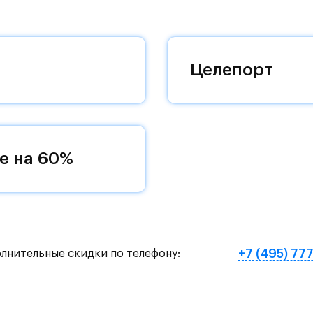
 добраться до столицы.
оквартиры с чистовой отделкой, закрытый двор 
ему «своей» территорией, куда хочется
Целепорт
и на Красногорское и Рублево-Успенское шоссе.
земное метро МЦД «Одинцово».
е на 60%
нут на «Северный обход Одинцово».
х и велосипедных прогулок, а в зимнее время го
е Подушкинского лесопарка расположены кафе и м
+7 (495) 77
олнительные скидки по телефону:
овый образ жизни и регулярно заниматься спорт
ртзале. Для комфортной жизни есть вся необходи