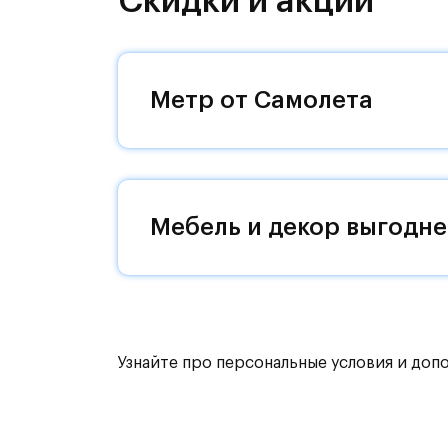
Скидки и акции
направления и возможность удобно
Уютная малоэтажная застройка, евр
машин — квартал станет по-настоящ
Метр от Самолета
возвращаться.
Квартал находится рядом с выездам
Поблизости расположено новое на
Мебель и декор выгодне
До МКАД можно добраться за 15 ми
Территория леса доступна для пеши
для катания на лыжах. Также в зон
для спокойного отдыха.
Узнайте про персональные условия и доп
Расположение позволяет вести здор
как на свежем воздухе, так и в спо
инфраструктура.