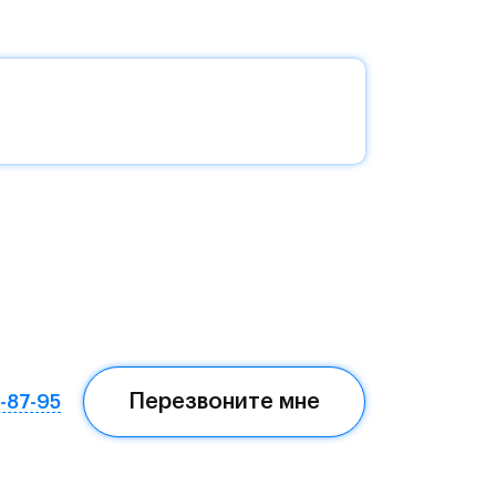
без
да —
еста
Перезвоните мне
7-87-95
ом,
мая