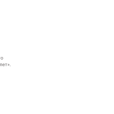
го
лет».
вским