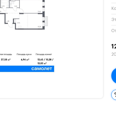
К
Э
О
1
20