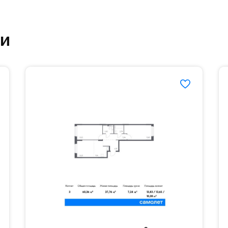
етский сад и школу. Также для наиболее одарён
частной гимназии «Жуковка».
ки
еленённые парковки.
езд осуществляется по пропускам.#yan19-2r1353