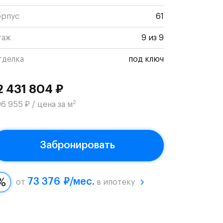
орпус
61
таж
9 из 9
тделка
под ключ
2 431 804 ₽
2
6 955 ₽ / цена за м
Забронировать
73 376 ₽/мес.
от
в ипотеку