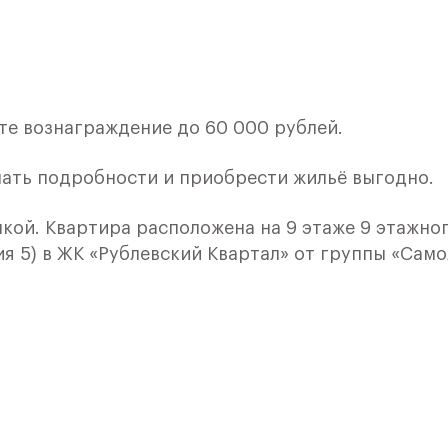
те вознаграждение до 60 000 рублей.
нать подробности и приобрести жильё выгодно.
лкой. Квартира расположена на 9 этаже 9 этажно
я 5) в ЖК «Рублевский Квартал» от группы «Само
лки и кухни.
ичный проект от группы Самолет рядом с Дубко
 комплексам, престижный статус западного