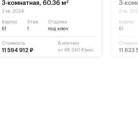
2
3-комнатная, 60.36 м
3-ком
2 кв. 2024
2 кв. 20
Корпус
Этаж
Отделка
Корпус
61
1
под ключ
61
Стоимость
В ипотеку
Стоимос
11 594 912 ₽
11 833 
от 68 240 ₽/мес.