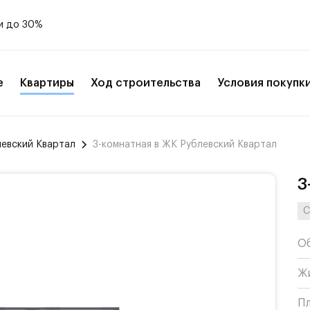
и до 30%
е
Квартиры
Ход строительства
Условия покупк
левский Квартал
3-комнатная в ЖК Рублевский Квартал
3
С
О
Ж
П