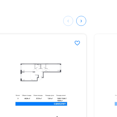
ных
102#