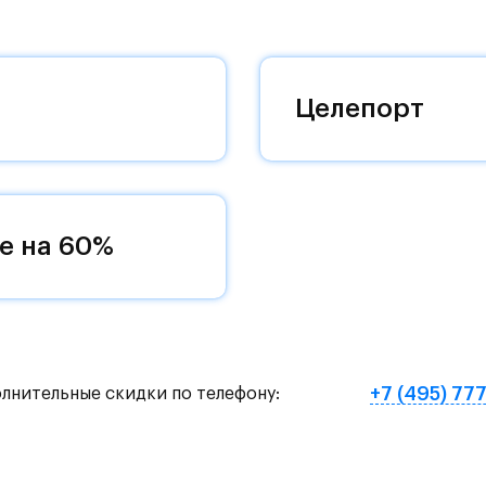
 комплексам, престижный статус западного
 добраться до столицы.
оквартиры с чистовой отделкой, закрытый двор 
Целепорт
ему «своей» территорией, куда хочется
и на Красногорское и Рублево-Успенское шоссе.
земное метро МЦД «Одинцово».
е на 60%
нут на «Северный обход Одинцово».
х и велосипедных прогулок, а в зимнее время го
е Подушкинского лесопарка расположены кафе и м
+7 (495) 77
олнительные скидки по телефону:
овый образ жизни и регулярно заниматься спорт
ртзале. Для комфортной жизни есть вся необходи