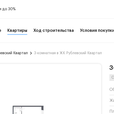
и до 30%
е
Квартиры
Ход строительства
Условия покупк
левский Квартал
3-комнатная в ЖК Рублевский Квартал
3
С
О
Ж
П