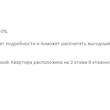
 0%.
ет подробности и поможет рассчитать выгодный
лкой. Квартира расположена на 2 этаже 9 этажно
я 1) в ЖК «Рублевский Квартал» от группы «Само
лки и кухни.
ичный проект от группы Самолет рядом с Дубко