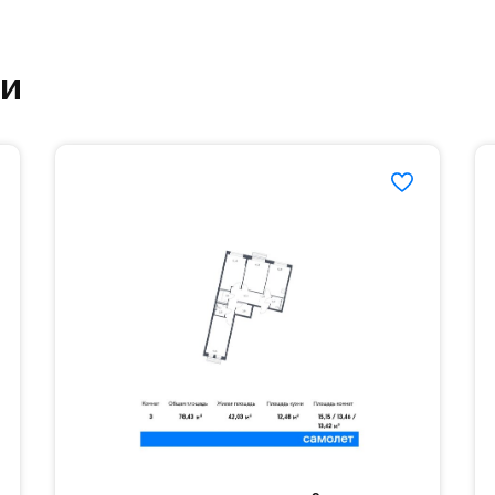
етский сад и школу. Также для наиболее одарён
ки
частной гимназии «Жуковка».
еленённые парковки.
езд осуществляется по пропускам.#yan19-2r1501