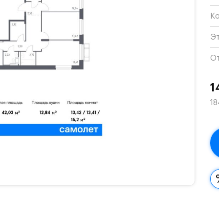
К
Э
О
1
18