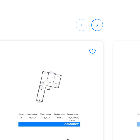
ных
689#