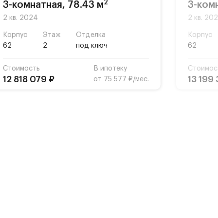
2
3-комнатная, 78.43 м
3-ком
2 кв. 2024
2 кв. 20
Корпус
Этаж
Отделка
Корпус
62
2
под ключ
62
Стоимость
В ипотеку
Стоимос
12 818 079 ₽
13 199
от 75 577 ₽/мес.