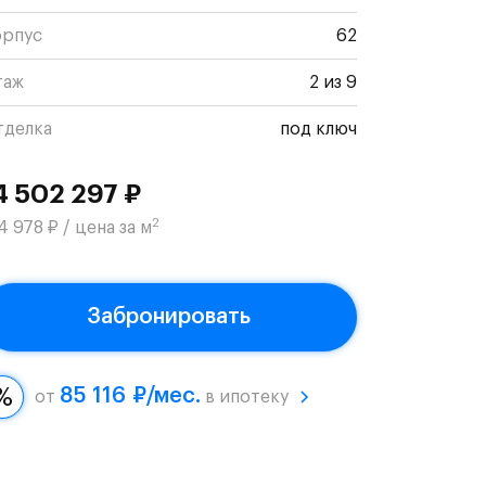
орпус
62
таж
2 из 9
тделка
под ключ
4 502 297 ₽
2
4 978 ₽ / цена за м
Забронировать
85 116 ₽/мес.
от
в ипотеку