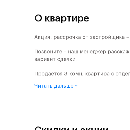
О квартире
Акция: рассрочка от застройщика –
Позвоните – наш менеджер расскаж
вариант сделки.
Продается 3-комн. квартира с отде
монолитного дома (Корпус 62, Секци
Читать дальше
Цена указана с учетом готовой отде
«Рублевский квартал» — это эколог
и Подушкинским лесами.