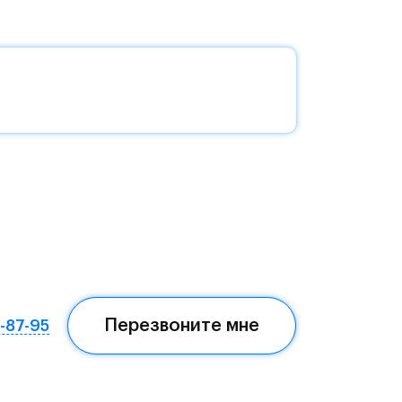
без
да —
еста
Перезвоните мне
7-87-95
ом,
мая