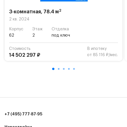
«Жуковка».
2
3-комнатная, 78.4 м
Для автомобилистов — закрытые озеленённые
парковки.
2 кв. 2024
Корпус
Этаж
Отделка
Территория квартала приватная, въезд
62
2
под ключ
осуществляется по пропускам.#yan19-2r1501689#
Стоимость
В ипотеку
14 502 297 ₽
от 85 116 ₽/мес.
+7 (495) 777-87-95