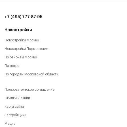
времяпрепровождению:
- Парк Будущего,
+7 (495) 777-87-95
- Леоновская роща,
Новостройки
- Национальный парк,
Новостройки Москвы
Новостройки Подмосковья
- Лосиный остров,
По районам Москвы
- Парк Сокольники,
По метро
- Главный Ботанический сад,
По городам Московской области
- РАН,
Пользовательское соглашение
- ВДНХ,
Скидки и акции
Карта сайта
- Парк Останкино,
Застройщики
- Парк Свиблово,
Медиа