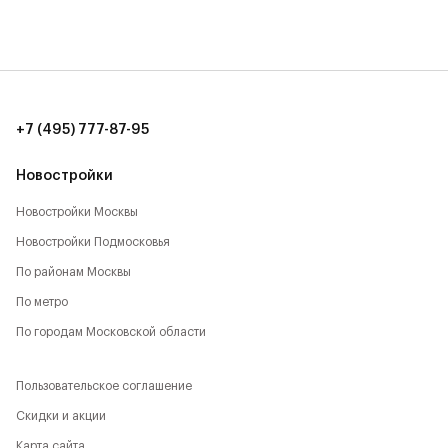
Рядом с Комплексом располагается большое
количество локаций, способствующих активному
времяпрепровождению:
- Парк Будущего,
+7 (495) 777-87-95
- Леоновская роща,
Новостройки
- Национальный парк,
Новостройки Москвы
Новостройки Подмосковья
- Лосиный остров,
По районам Москвы
- Парк Сокольники,
По метро
- Главный Ботанический сад,
По городам Московской области
- РАН,
Пользовательское соглашение
- ВДНХ,
Скидки и акции
Карта сайта