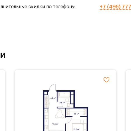
+7 (495) 77
олнительные скидки по телефону:
го тенниса,
рытых),
ки
ола.
ставляется 3 вида балконов, различные гардер
планировочные решения с мастер-спальнями,
ми, а также панорамное остекление.
обственной инфраструктурой. На территории Ж
основые, каштановые и дубовые аллеи, площадки 