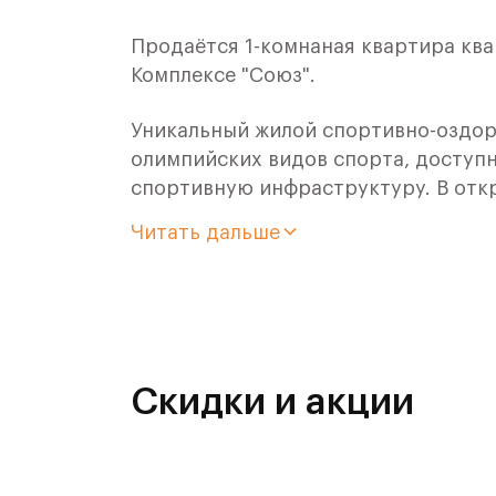
Продаётся 1-комнаная квартира ква
Комплексе "Союз".
Уникальный жилой спортивно-оздор
олимпийских видов спорта, доступн
спортивную инфраструктуру. В отк
оздоровительного кластера юности
Читать дальше
- Ледовая арена для хоккея и фигур
- Футбольные поля для тренировок,
- Спортивный зал для фехтования,
Скидки и акции
- Бассейн на 6 дорожек,
- Центр единоборств,