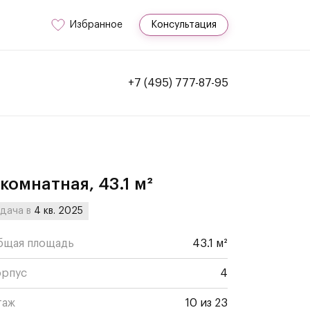
Избранное
Консультация
+7 (495) 777-87-95
-комнатная, 43.1 м²
дача в
4 кв. 2025
бщая площадь
43.1 м²
орпус
4
таж
10 из 23