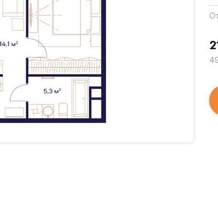
О
2
49