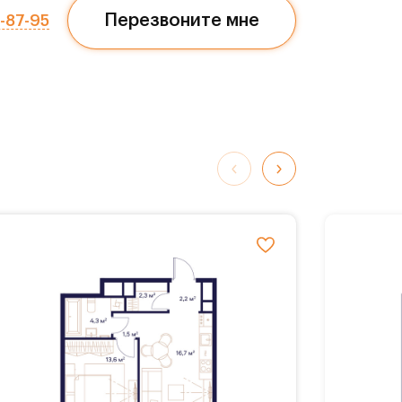
Перезвоните мне
7-87-95
обные
К
ворк-