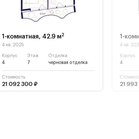
ной
ты,
2
1-комнатная, 42.9 м
1-комн
4 кв. 2025
4 кв. 20
Корпус
Этаж
Отделка
Корпус
4
7
черновая отделка
4
Стоимость
Стоимос
21 092 300 ₽
21 993