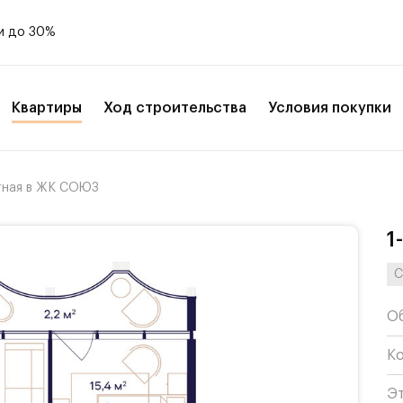
и до 30%
Квартиры
Ход строительства
Условия покупки
тная в ЖК СОЮЗ
1
С
О
К
Э