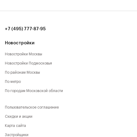
количество локаций, способствующих активному
времяпрепровождению:
- Парк Будущего,
+7 (495) 777-87-95
- Леоновская роща,
Новостройки
- Национальный парк,
Новостройки Москвы
Новостройки Подмосковья
- Лосиный остров,
По районам Москвы
- Парк Сокольники,
По метро
- Главный Ботанический сад,
По городам Московской области
- РАН,
Пользовательское соглашение
- ВДНХ,
Скидки и акции
Карта сайта
- Парк Останкино,
Застройщики