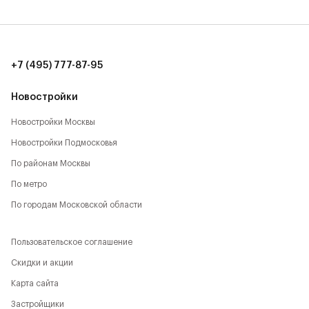
количество локаций, способствующих активному
времяпрепровождению:
- Парк Будущего,
+7 (495) 777-87-95
- Леоновская роща,
Новостройки
- Национальный парк,
Новостройки Москвы
Новостройки Подмосковья
- Лосиный остров,
По районам Москвы
- Парк Сокольники,
По метро
- Главный Ботанический сад,
По городам Московской области
- РАН,
Пользовательское соглашение
- ВДНХ,
Скидки и акции
Карта сайта
- Парк Останкино,
Застройщики