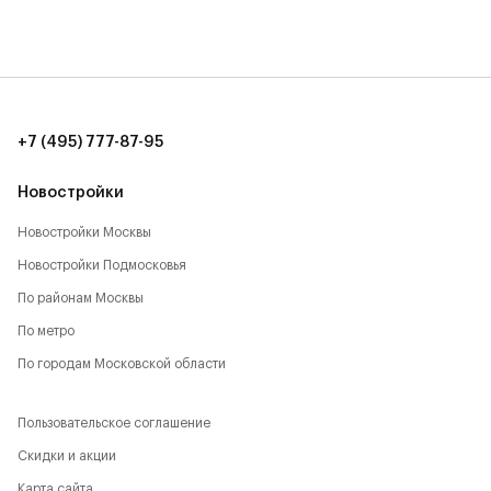
Рядом с Комплексом располагается большое
количество локаций, способствующих активному
времяпрепровождению:
- Парк Будущего,
+7 (495) 777-87-95
- Леоновская роща,
Новостройки
- Национальный парк,
Новостройки Москвы
Новостройки Подмосковья
- Лосиный остров,
По районам Москвы
- Парк Сокольники,
По метро
- Главный Ботанический сад,
По городам Московской области
- РАН,
Пользовательское соглашение
- ВДНХ,
Скидки и акции
Карта сайта