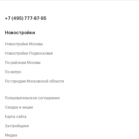
количество локаций, способствующих активному
времяпрепровождению:
+7 (495) 777-87-95
- Парк Будущего,
Новостройки
- Леоновская роща,
Новостройки Москвы
- Национальный парк,
Новостройки Подмосковья
- Лосиный остров,
По районам Москвы
По метро
- Парк Сокольники,
По городам Московской области
- Главный Ботанический сад,
Пользовательское соглашение
- РАН,
Скидки и акции
- ВДНХ,
Карта сайта
- Парк Останкино,
Застройщики
Медиа