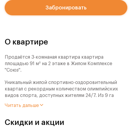
Забронировать
О квартире
Продаётся 3-комнаная квартира квартира
площадью 91 м² на 2 этаже в Жилом Комплексе
"Союз".
Уникальный жилой спортивно-оздоровительный
квартал с рекордным количеством олимпийских
видов спорта, доступных жителям 24/7. Из 9 га
застройки 7га отданы под спортивную
Читать дальше
инфраструктуру. В открытом доступе у жителей
спортивно-оздоровительного кластера юности и
Скидки и акции
здоровья: