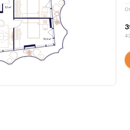
О
3
43