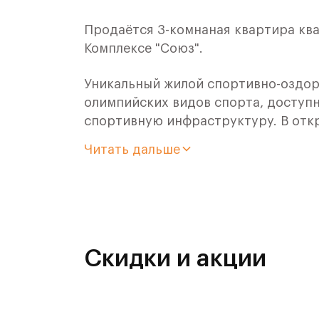
Продаётся 3-комнаная квартира ква
Комплексе "Союз".
Уникальный жилой спортивно-оздор
олимпийских видов спорта, доступн
спортивную инфраструктуру. В отк
оздоровительного кластера юности
Читать дальше
- Ледовая арена для хоккея и фигур
- Футбольные поля для тренировок,
- Спортивный зал для фехтования,
Скидки и акции
- Бассейн на 6 дорожек,
- Центр единоборств,