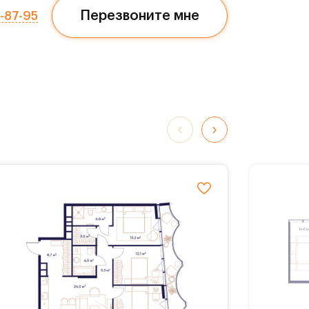
Перезвоните мне
7-87-95
обные
К
ворк-