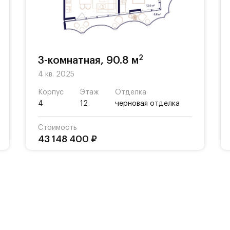
АБАДА» Сосо Павлиашвили с просторной прогулоч
 ароматных трав и открытой сценой.
 закрытый и безопасный двор, фонтан, арт-объек
ощадки для детей разных возрастов.
2
3-комнатная, 90.8 м
4 кв. 2025
 большое количество локаций, способствующих
Корпус
Этаж
Отделка
4
12
черновая отделка
Стоимость
43 148 400 ₽