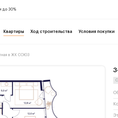
и до 30%
Квартиры
Ход строительства
Условия покупки
тная в ЖК СОЮЗ
3
С
О
К
Э