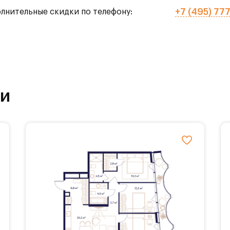
+7 (495) 77
олнительные скидки по телефону:
го тенниса,
рытых),
ки
ола.
ставляется 3 вида балконов, различные гардер
планировочные решения с мастер-спальнями,
ми, а также панорамное остекление.
обственной инфраструктурой. На территории Ж
основые, каштановые и дубовые аллеи, площадки 