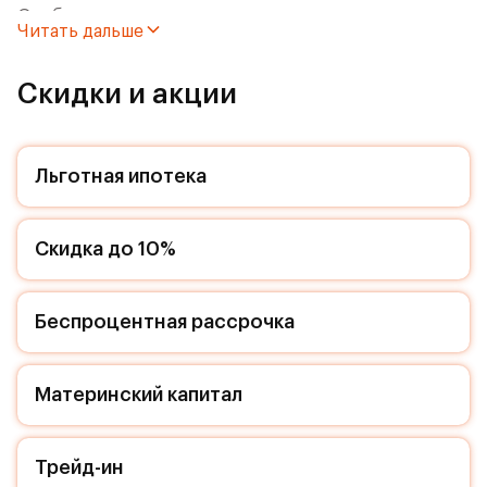
Особенности:
Читать дальше
- Квартира с окном в ванной. Наслаждайтесь
пейзажем, принимая ароматную ванну
Скидки и акции
- Для ЖК Римский доступна Ипотека 0,01%
Льготная ипотека
Квартира с чистовой отделкой. Раскройте свою
индивидуальность в создании своего уникального
проекта, а трудоемкий ремонт мы возьмем на себя!
Скидка до 10%
Вы идете в ногу со временем и предпочитаете
современные, универсальные дизайнерские
решения? Или вы любитель строгой лаконичной
классики? Тогда наши интерьеры придутся вам по
Беспроцентная рассрочка
душе! Выбирайте то, что ближе лично Вам и
реализуйте свои задумки вместе с нами!
Материнский капитал
Расположение комплекса:
Архитекторы позаботились, чтобы красота и
Трейд-ин
комфорт стали частью повседневной жизни жителя