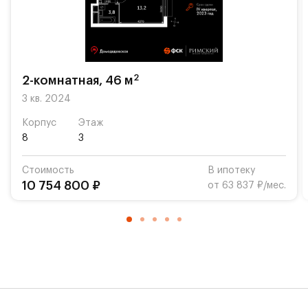
в шаговой доступности? Школа и детские садики
расположены внутри квартала. Это значительно
экономит время по утрам и позволяет спокойно
насладиться завтраком даже в будни. Разнообразные
кафе станут традиционным местом семейных
2
2-комнатная, 46 м
бранчей по выходным или вечерних посиделок с
3 кв. 2024
друзьями.
Корпус
Этаж
Указана конечная стоимость.
8
3
Стоимость
В ипотеку
10 754 800 ₽
от 63 837 ₽/мес.