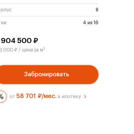
орпус
8
таж
4 из 16
 904 500 ₽
2
3 000 ₽ / цена за м
Забронировать
58 701 ₽/мес.
от
в ипотеку