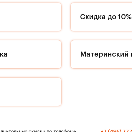
 группы индивидуальны, однако в дизайне кажд
 декоративности и качественным отделочным
Скидка до 10%
дном пространстве в вашей квартире, поэтому
ддерживать идеальный порядок и уют в вашей
екса проходят проезды, соединяющие весь кварт
земных парковок с белоснежными колоннами
им культурным слоем романской эпохи. Поэтому
ка
Материнский 
ние особого места. Кладовые помещения находят
ествляется на современном лифте МЭЛ с пониже
й больше не сможет нарушить ваш покой, а к вам
те прибавить громкость в любимом музыкальном 
чную пробежку! Живите только по своим правила
ранспорте до метро «Домодедовская» и «Марьино
+7 (495) 77
олнительные скидки по телефону: