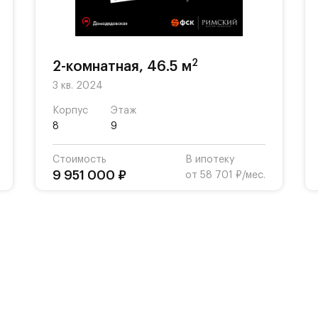
2
2-комнатная, 46.5 м
3 кв. 2024
Корпус
Этаж
8
9
Стоимость
В ипотеку
9 951 000 ₽
от 58 701 ₽/мес.