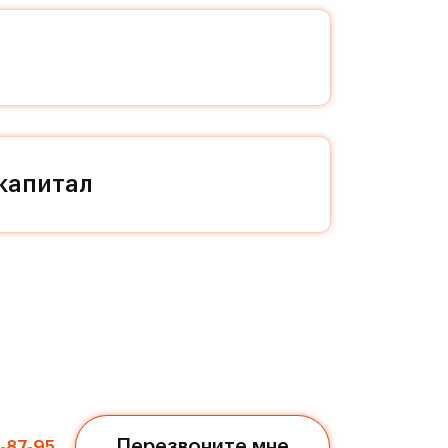
ой
ал и
 даже
капитал
ся в
нным
треке
м.
»
Перезвоните мне
7-87-95