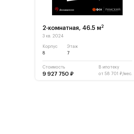
2
2-комнатная, 46.5 м
3 кв. 2024
Корпус
Этаж
8
7
Стоимость
В ипотеку
9 927 750 ₽
от 58 701 ₽/мес.