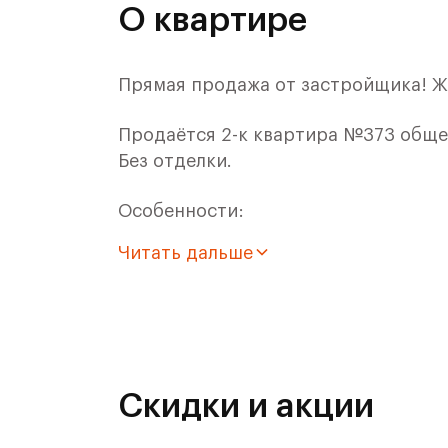
О квартире
Прямая продажа от застройщика! Ж
Продаётся 2-к квартира №373 общей
Без отделки.
Особенности:
Читать дальше
- Квартира европейского формата - 
лаконичность и
- Для ЖК Римский доступна Ипотека
Расположение комплекса:
Скидки и акции
Архитекторы позаботились, чтобы 