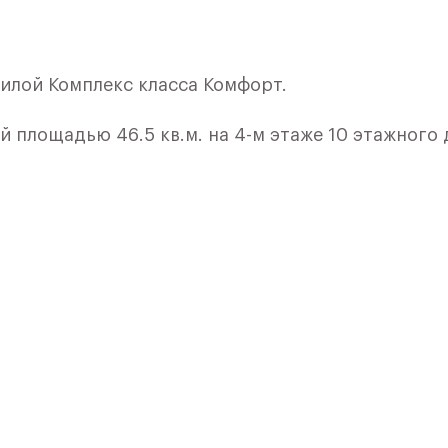
илой Комплекс класса Комфорт.
 площадью 46.5 кв.м. на 4-м этаже 10 этажного 
совмещенная кухня и гостинная. Для тех, кто це
 0,01%
красота и комфорт стали частью повседневной ж