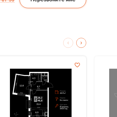
ли
три
ься
ых