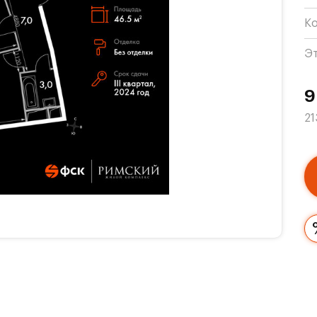
К
Э
9
21