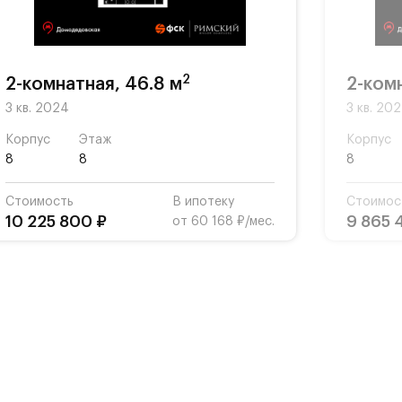
2
2-комнатная, 46.8 м
2-комн
3 кв. 2024
3 кв. 20
Корпус
Этаж
Корпус
8
8
8
Стоимость
В ипотеку
Стоимос
10 225 800 ₽
9 865 
от 60 168 ₽/мес.