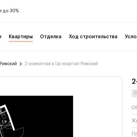
и до 30%
е
Квартиры
Отделка
Ход строительства
Усло
 Римский
2-комнатная в Up-квартал Римский
2
С
О
Ж
П