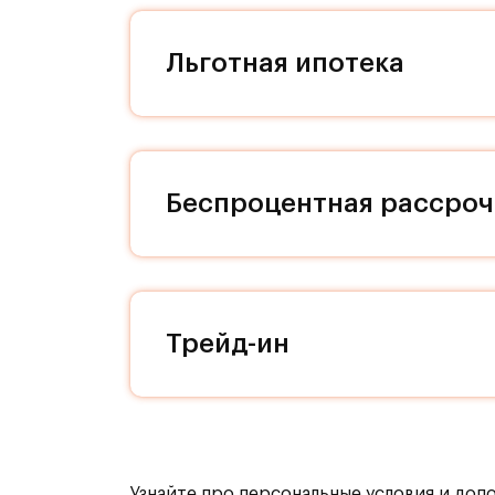
жителя Римского квартала. Входные
угадывается итальянская любовь к
Льготная ипотека
материалам. Мы заботимся о свобо
наличие кладовых позволит вам по
квартире! На нижнем уровне компл
расположены парковки. Дизайн под
вызывает ассоциации с историческ
Беспроцентная рассроч
здесь вас не будет покидать ощуще
каждой секции, доступ к ним осущ
уровнем шума. Бурная жизнь соседе
никто не постучит, если вы захоти
или Ваши дети захотят устроить но
Трейд-ин
Транспортная доступность:
Всего 2 км от МКАД, 15 минут на т
Узнайте про персональные условия и доп