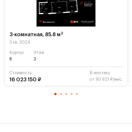
бранчей по выходным или вечерних посиделок с
друзьями.
Указана конечная стоимость.
2
3-комнатная, 85.8 м
3 кв. 2024
Корпус
Этаж
8
3
Стоимость
В ипотеку
16 023 150 ₽
от 93 921 ₽/мес.