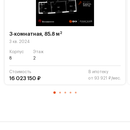
бранчей по выходным или вечерних посиделок с
друзьями.
Указана конечная стоимость.
2
3-комнатная, 85.8 м
3 кв. 2024
Корпус
Этаж
8
2
Стоимость
В ипотеку
16 023 150 ₽
от 93 921 ₽/мес.