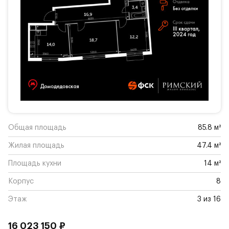
Общая площадь
85.8 м²
Жилая площадь
47.4 м²
Площадь кухни
14 м²
Корпус
8
Этаж
3 из 16
16 023 150 ₽