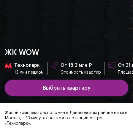
ЖК WOW
Технопарк
От 18.3 млн ₽
От 31 
13 мин пешком
Стоимость квартир
Площад
Выбрать квартиру
Жилой комплекс расположен в Даниловском районе на юге
Москвы, в 13 минутах пешком от станции метро
«Технопарк».