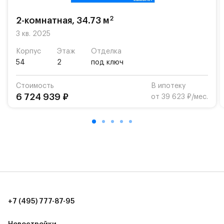
возможность посещения частной гимназии
«Жуковка».
2
2-комнатная, 34.73 м
Для автомобилистов — закрытые озеленённые
3 кв. 2025
парковки.
Корпус
Этаж
Отделка
54
2
под ключ
Территория квартала приватная, въезд
осуществляется по пропускам.#yan19-2r1521097#
Стоимость
В ипотеку
6 724 939 ₽
от 39 623 ₽/мес.
+7 (495) 777-87-95