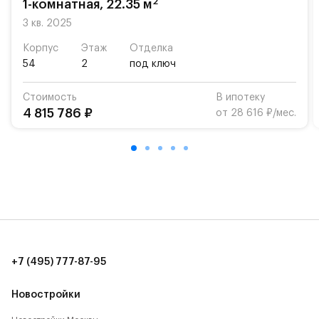
2
1-комнатная, 22.35 м
«Жуковка».
3 кв. 2025
Для автомобилистов — закрытые озеленённые
Корпус
Этаж
Отделка
парковки.
54
2
под ключ
Территория квартала приватная, въезд
Стоимость
В ипотеку
осуществляется по пропускам.#yan19-2r1521092#
4 815 786 ₽
от 28 616 ₽/мес.
+7 (495) 777-87-95
Новостройки