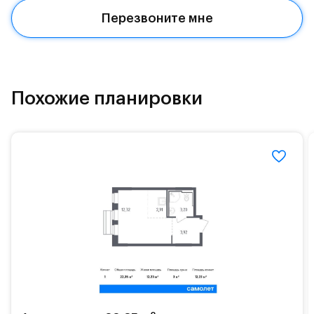
Красногорское и Рублево-Успенское шоссе.
Перезвоните мне
Поблизости расположено новое наземное метро
МЦД «Одинцово».
До МКАД можно добраться за 15 минут на
«Северный обход Одинцово».
Похожие планировки
Территория леса доступна для пеших и
велосипедных прогулок, а в зимнее время года —
для катания на лыжах. Также в зоне Подушкинского
лесопарка расположены кафе и места для
спокойного отдыха.
Расположение позволяет вести здоровый образ
жизни и регулярно заниматься спортом, как на
свежем воздухе, так и в спортзале. Для комфортной
жизни есть вся необходимая инфраструктура.
На территории квартала возведут детский сад и
школу. Также для наиболее одарённых детей есть
возможность посещения частной гимназии