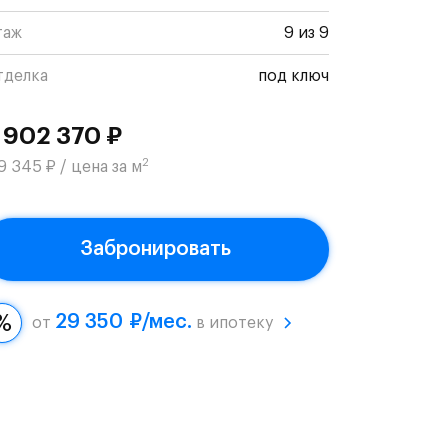
таж
9 из 9
тделка
под ключ
 902 370 ₽
2
9 345 ₽ / цена за м
Забронировать
29 350 ₽/мес.
от
в ипотеку