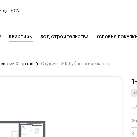
и до 30%
е
Квартиры
Ход строительства
Условия покупк
левский Квартал
Студия в ЖК Рублевский Квартал
1
С
О
Ж
К