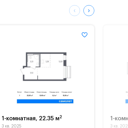
ных
036#
2
1-комнатная, 22.35 м
1-комн
3 кв. 2025
3 кв. 20