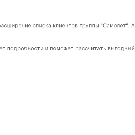
 расширение списка клиентов группы "Самолет". 
ет подробности и поможет рассчитать выгодный
кой. Квартира расположена на 9 этаже 9 этажног
я 1) в ЖК «Рублевский Квартал» от группы «Само
лки и кухни.
ичный проект от группы Самолет рядом с Дубко
 комплексам, престижный статус западного