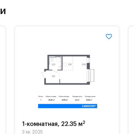
ки
етский сад и школу. Также для наиболее одарён
частной гимназии «Жуковка».
еленённые парковки.
езд осуществляется по пропускам.#yan19-2r1521
2
1-комнатная, 22.35 м
3 кв. 2025