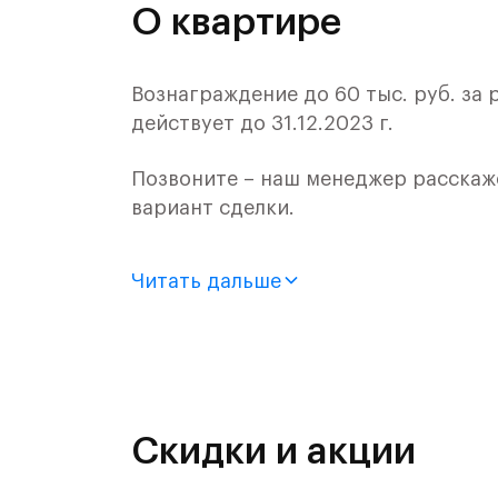
О квартире
Вознаграждение до 60 тыс. руб. за
действует до 31.12.2023 г.
Позвоните – наш менеджер расскаж
вариант сделки.
Продается квартира-студия с отдел
Читать дальше
монолитного дома (Корпус 55, Секци
Цена указана с учетом готовой отде
«Рублевский квартал» — это эколог
и Подушкинским лесами.
Скидки и акции
Он сочетает близость к природным