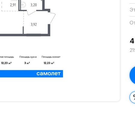
Э
О
4
21