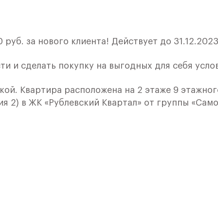
руб. за нового клиента! Действует до 31.12.2023
ти и сделать покупку на выгодных для себя усло
кой. Квартира расположена на 2 этаже 9 этажног
я 2) в ЖК «Рублевский Квартал» от группы «Само
лки и кухни.
ичный проект от группы Самолет рядом с Дубко
 комплексам, престижный статус западного
 добраться до столицы.