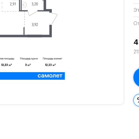
Э
О
4
21