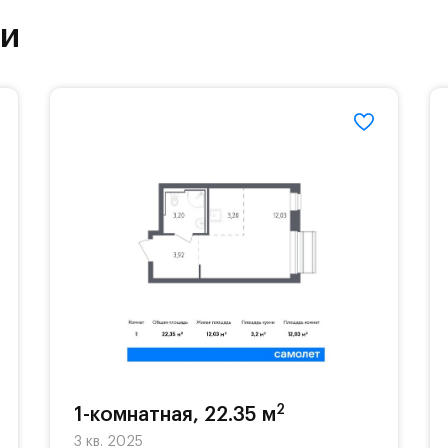
частной гимназии «Жуковка».
ки
еленённые парковки.
езд осуществляется по пропускам.#yan19-2r1521
2
1-комнатная, 22.35 м
3 кв. 2025