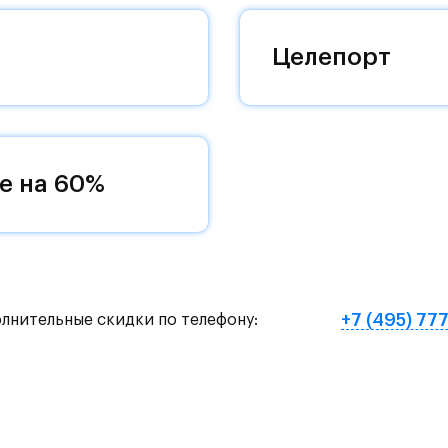
оквартиры с чистовой отделкой, закрытый двор 
ему «своей» территорией, куда хочется
Целепорт
и на Красногорское и Рублево-Успенское шоссе.
земное метро МЦД «Одинцово».
е на 60%
нут на «Северный обход Одинцово».
х и велосипедных прогулок, а в зимнее время го
е Подушкинского лесопарка расположены кафе и м
+7 (495) 77
олнительные скидки по телефону:
овый образ жизни и регулярно заниматься спорт
ртзале. Для комфортной жизни есть вся необходи
етский сад и школу. Также для наиболее одарён