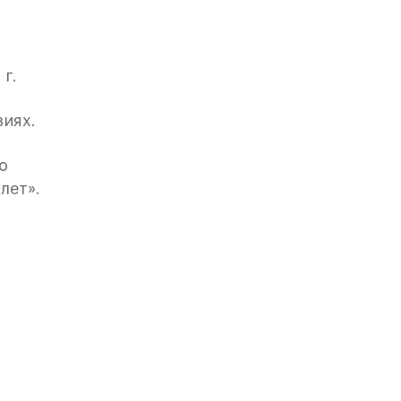
 г.
виях.
о
лет».
вским