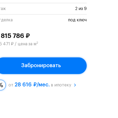
таж
2 из 9
тделка
под ключ
 815 786 ₽
2
5 471 ₽ / цена за м
Забронировать
28 616 ₽/мес.
от
в ипотеку