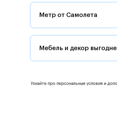
Уютная малоэтажная застройка, евр
машин — квартал станет по-настоящ
Метр от Самолета
возвращаться.
Квартал находится рядом с выездам
Поблизости расположено новое на
Мебель и декор выгодне
До МКАД можно добраться за 15 ми
Территория леса доступна для пеши
для катания на лыжах. Также в зон
для спокойного отдыха.
Узнайте про персональные условия и доп
Расположение позволяет вести здор
как на свежем воздухе, так и в спо
инфраструктура.
На территории квартала возведут д