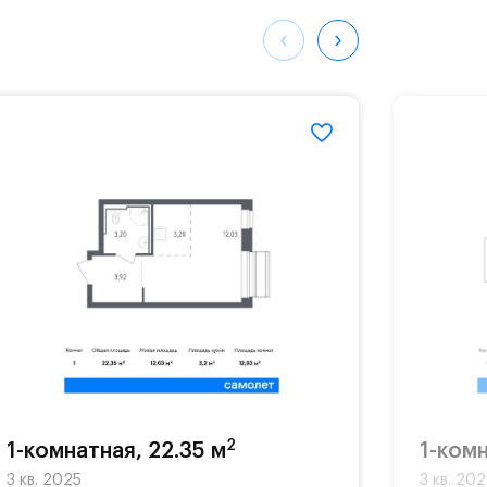
025#
2
1-комнатная, 22.35 м
1-комн
3 кв. 2025
3 кв. 20