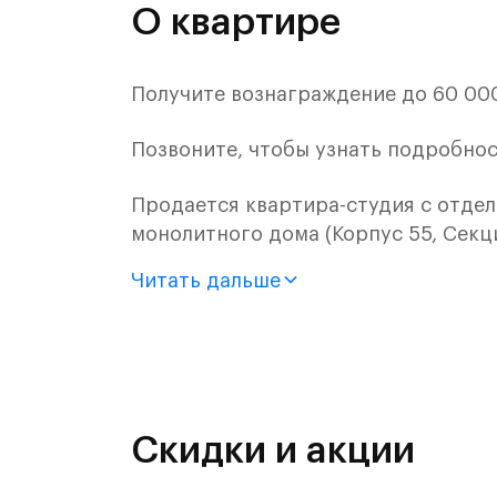
О квартире
Получите вознаграждение до 60 000 
Позвоните, чтобы узнать подробнос
Продается квартира-студия с отдел
монолитного дома (Корпус 55, Секци
Читать дальше
Цена указана с учетом готовой отде
«Рублевский квартал» — это эколог
и Подушкинским лесами.
Он сочетает близость к природным
Скидки и акции
направления и возможность удобно