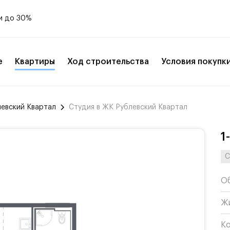
и до 30%
е
Квартиры
Ход строительства
Условия покупк
левский Квартал
Студия в ЖК Рублевский Квартал
1
С
О
Ж
К