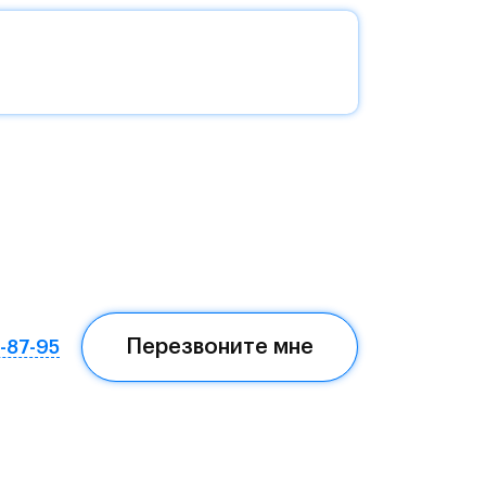
без
да —
еста
Перезвоните мне
7-87-95
ом,
мая
ных