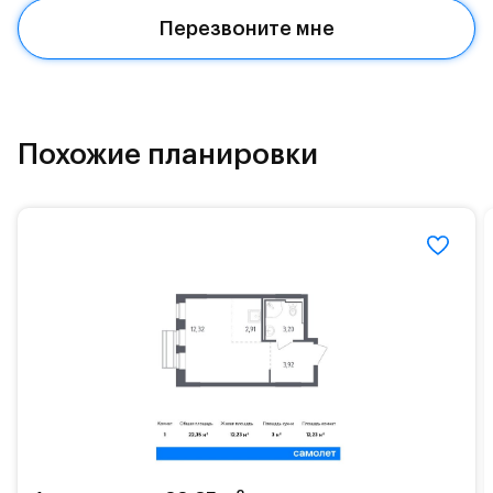
Красногорское и Рублево-Успенское шоссе.
Перезвоните мне
Поблизости расположено новое наземное метро
МЦД «Одинцово».
До МКАД можно добраться за 15 минут на
«Северный обход Одинцово».
Похожие планировки
Территория леса доступна для пеших и
велосипедных прогулок, а в зимнее время года —
для катания на лыжах. Также в зоне Подушкинского
лесопарка расположены кафе и места для
спокойного отдыха.
Расположение позволяет вести здоровый образ
жизни и регулярно заниматься спортом, как на
свежем воздухе, так и в спортзале. Для комфортной
жизни есть вся необходимая инфраструктура.
На территории квартала возведут детский сад и
школу. Также для наиболее одарённых детей есть
возможность посещения частной гимназии