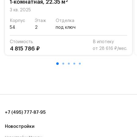
2
1-комнатная, 22.35 м
«Жуковка».
3 кв. 2025
Для автомобилистов — закрытые озеленённые
Корпус
Этаж
Отделка
парковки.
54
2
под ключ
Территория квартала приватная, въезд
Стоимость
В ипотеку
осуществляется по пропускам.#yan19-2r1521099#
4 815 786 ₽
от 28 616 ₽/мес.
+7 (495) 777-87-95
Новостройки