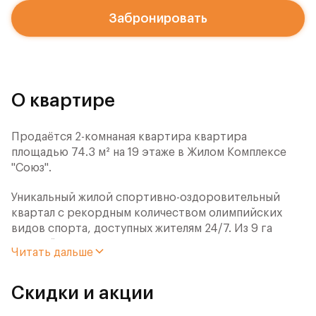
Забронировать
О квартире
Продаётся 2-комнаная квартира квартира
площадью 74.3 м² на 19 этаже в Жилом Комплексе
"Союз".
Уникальный жилой спортивно-оздоровительный
квартал с рекордным количеством олимпийских
видов спорта, доступных жителям 24/7. Из 9 га
застройки 7га отданы под спортивную
Читать дальше
инфраструктуру. В открытом доступе у жителей
спортивно-оздоровительного кластера юности и
Скидки и акции
здоровья: