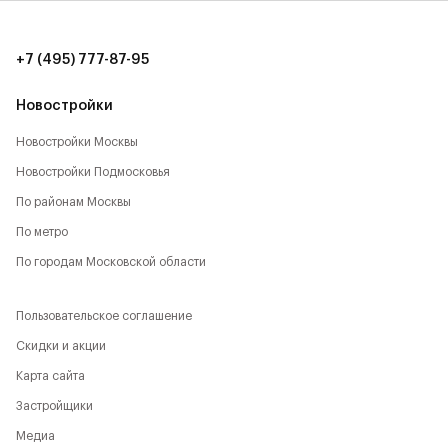
количество локаций, способствующих активному
времяпрепровождению:
+7 (495) 777-87-95
- Парк Будущего,
Новостройки
- Леоновская роща,
Новостройки Москвы
- Национальный парк,
Новостройки Подмосковья
- Лосиный остров,
По районам Москвы
По метро
- Парк Сокольники,
По городам Московской области
- Главный Ботанический сад,
Пользовательское соглашение
- РАН,
Скидки и акции
- ВДНХ,
Карта сайта
- Парк Останкино,
Застройщики
Медиа