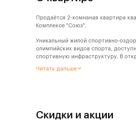
Продаётся 2-комнаная квартира ква
Комплексе "Союз".
Уникальный жилой спортивно-оздор
олимпийских видов спорта, доступн
спортивную инфраструктуру. В отк
оздоровительного кластера юности
Читать дальше
- Ледовая арена для хоккея и фигур
- Футбольные поля для тренировок,
- Спортивный зал для фехтования,
Скидки и акции
- Бассейн на 6 дорожек,