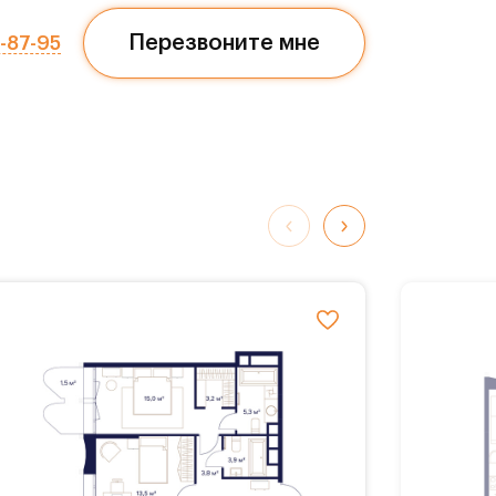
Перезвоните мне
7-87-95
обные
К
ворк-