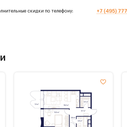
+7 (495) 77
олнительные скидки по телефону:
го тенниса,
рытых),
ки
ола.
ставляется 3 вида балконов, различные гардер
планировочные решения с мастер-спальнями,
ми, а также панорамное остекление.
обственной инфраструктурой. На территории Ж
основые, каштановые и дубовые аллеи, площадки 