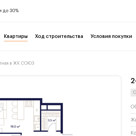
и до 30%
Квартиры
Ход строительства
Условия покупки
тная в ЖК СОЮЗ
2
С
О
Ж
К