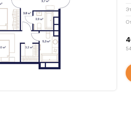
Э
О
4
54