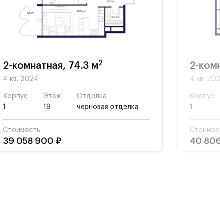
ной
ты,
2
2-комнатная, 74.3 м
2-комн
4 кв. 2024
4 кв. 20
Корпус
Этаж
Отделка
Корпус
1
19
черновая отделка
1
Стоимость
Стоимос
39 058 900 ₽
40 806