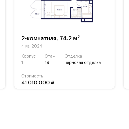
АБАДА» Сосо Павлиашвили с просторной прогулоч
 ароматных трав и открытой сценой.
 закрытый и безопасный двор, фонтан, арт-объек
ощадки для детей разных возрастов.
2
2-комнатная, 74.2 м
4 кв. 2024
 большое количество локаций, способствующих
Корпус
Этаж
Отделка
1
19
черновая отделка
Стоимость
41 010 000 ₽