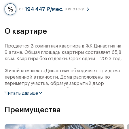
194 447 ₽/мес.
от
в ипотеку
О квартире
Продается 2-комнатная квартира в ЖК Династия на
9 этаже. Общая площадь квартиры составляет 65,8
кв.м. Квартира без отделки. Срок сдачи -- 2023 год.
Жилой комплекс «Династия» объединяет три дома
переменной этажности. Дома расположены по
периметру участка, образуя закрытый двор
площадью 2 га. Концепция благоустройства
Читать дальше
дворовой территории — «Парк отдыха в
миниатюре». В её основе — наиболее успешные
Преимущества
российские и международные решения досуга под
открытым небом: городских пространств,
набережных и парков.