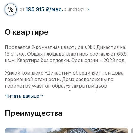
195 915 ₽/мес.
от
в ипотеку
О квартире
Продается 2-комнатная квартира в ЖК Династия на
15 этаже. Общая площадь квартиры составляет 65,6
кв.м. Квартира без отделки. Срок сдачи -- 2023 год.
Жилой комплекс «Династия» объединяет три дома
переменной этажности. Дома расположены по
периметру участка, образуя закрытый двор
площадью 2 га. Концепция благоустройства
Читать дальше
дворовой территории — «Парк отдыха в
миниатюре». В её основе — наиболее успешные
Преимущества
российские и международные решения досуга под
открытым небом: городских пространств,
набережных и парков.