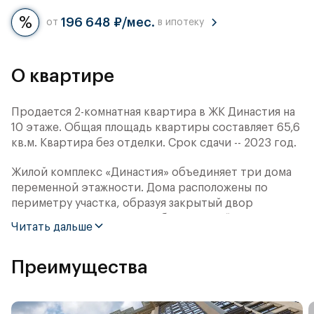
196 648 ₽/мес.
от
в ипотеку
О квартире
Продается 2-комнатная квартира в ЖК Династия на
10 этаже. Общая площадь квартиры составляет 65,6
кв.м. Квартира без отделки. Срок сдачи -- 2023 год.
Жилой комплекс «Династия» объединяет три дома
переменной этажности. Дома расположены по
периметру участка, образуя закрытый двор
площадью 2 га. Концепция благоустройства
Читать дальше
дворовой территории — «Парк отдыха в
миниатюре». В её основе — наиболее успешные
Преимущества
российские и международные решения досуга под
открытым небом: городских пространств,
набережных и парков.