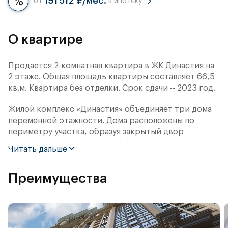
191 512 ₽/мес.
от
в ипотеку
О квартире
Продается 2-комнатная квартира в ЖК Династия на
2 этаже. Общая площадь квартиры составляет 66,5
кв.м. Квартира без отделки. Срок сдачи -- 2023 год.
Жилой комплекс «Династия» объединяет три дома
переменной этажности. Дома расположены по
периметру участка, образуя закрытый двор
площадью 2 га. Концепция благоустройства
Читать дальше
дворовой территории — «Парк отдыха в
миниатюре». В её основе — наиболее успешные
Преимущества
российские и международные решения досуга под
открытым небом: городских пространств,
набережных и парков.
Архитектурная концепция жилого комплекса —