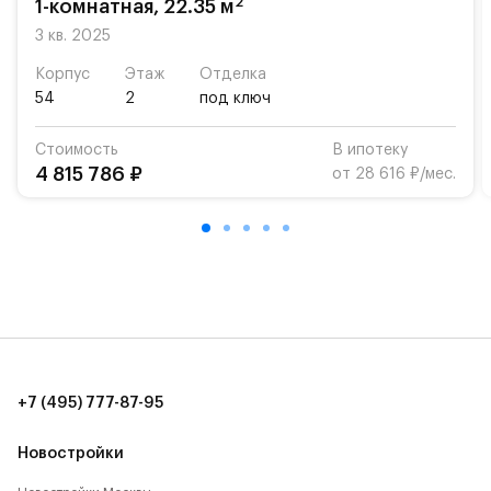
2
1-комнатная, 22.35 м
«Жуковка».
3 кв. 2025
Для автомобилистов — закрытые озеленённые
Корпус
Этаж
Отделка
парковки.
54
2
под ключ
Территория квартала приватная, въезд
Стоимость
В ипотеку
осуществляется по пропускам.#yan19-2r1521092#
4 815 786 ₽
от 28 616 ₽/мес.
+7 (495) 777-87-95
Новостройки