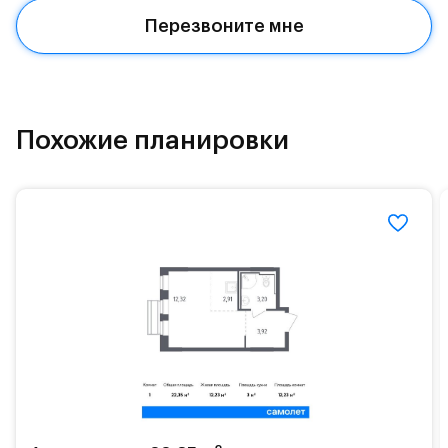
Красногорское и Рублево-Успенское шоссе.
Перезвоните мне
Поблизости расположено новое наземное метро
МЦД «Одинцово».
До МКАД можно добраться за 15 минут на
«Северный обход Одинцово».
Похожие планировки
Территория леса доступна для пеших и
велосипедных прогулок, а в зимнее время года —
для катания на лыжах. Также в зоне Подушкинского
лесопарка расположены кафе и места для
спокойного отдыха.
Расположение позволяет вести здоровый образ
жизни и регулярно заниматься спортом, как на
свежем воздухе, так и в спортзале. Для комфортной
жизни есть вся необходимая инфраструктура.
На территории квартала возведут детский сад и
школу. Также для наиболее одарённых детей есть
возможность посещения частной гимназии