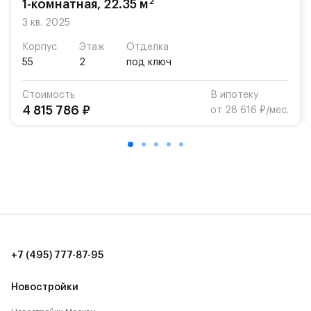
2
1-комнатная, 22.35 м
Для автомобилистов — закрытые озеленённые
3 кв. 2025
парковки.
Корпус
Этаж
Отделка
55
2
под ключ
Территория квартала приватная, въезд
осуществляется по пропускам.#yan19-2r1521025#
Стоимость
В ипотеку
4 815 786 ₽
от 28 616 ₽/мес.
+7 (495) 777-87-95
Новостройки