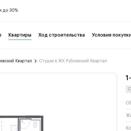
и до 30%
е
Квартиры
Ход строительства
Условия покупк
левский Квартал
Студия в ЖК Рублевский Квартал
1
С
О
Ж
К