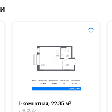
ки
етский сад и школу. Также для наиболее одарён
частной гимназии «Жуковка».
еленённые парковки.
езд осуществляется по пропускам.#yan19-2r1521
2
1-комнатная, 22.35 м
3 кв. 2025