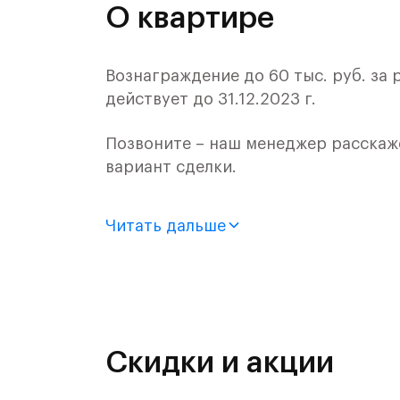
О квартире
Вознаграждение до 60 тыс. руб. за
действует до 31.12.2023 г.
Позвоните – наш менеджер расскаж
вариант сделки.
Продается квартира-студия с отдел
Читать дальше
монолитного дома (Корпус 55, Секци
Цена указана с учетом готовой отде
«Рублевский квартал» — это эколог
и Подушкинским лесами.
Скидки и акции
Он сочетает близость к природным