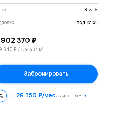
таж
9 из 9
тделка
под ключ
 902 370 ₽
2
9 345 ₽ / цена за м
Забронировать
29 350 ₽/мес.
от
в ипотеку