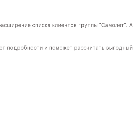
 расширение списка клиентов группы "Самолет". 
ет подробности и поможет рассчитать выгодный
кой. Квартира расположена на 9 этаже 9 этажног
я 1) в ЖК «Рублевский Квартал» от группы «Само
лки и кухни.
ичный проект от группы Самолет рядом с Дубко
 комплексам, престижный статус западного