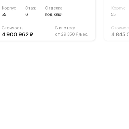
Корпус
Этаж
Отделка
Корпус
55
6
под ключ
55
Стоимость
В ипотеку
Стоимос
4 900 962 ₽
4 845 
от 29 350 ₽/мес.