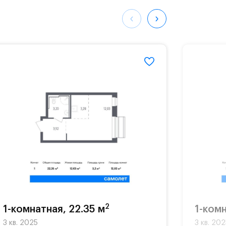
ных
036#
2
1-комнатная, 22.35 м
1-комн
3 кв. 2025
3 кв. 20