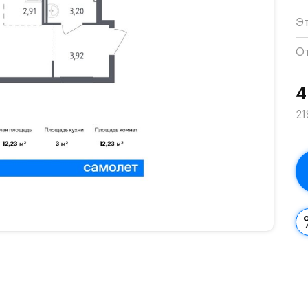
Э
О
4
21