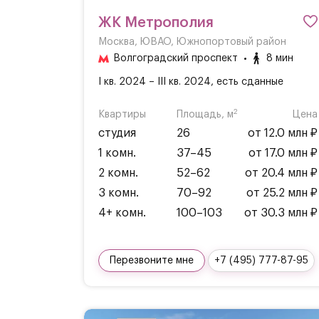
ЖК Метрополия
Москва, ЮВАО, Южнопортовый район
Волгоградский проспект
8 мин
I кв. 2024 – III кв. 2024, есть сданные
2
Квартиры
Площадь, м
Цена
студия
26
от 12.0 млн ₽
1 комн.
37–45
от 17.0 млн ₽
2 комн.
52–62
от 20.4 млн ₽
3 комн.
70–92
от 25.2 млн ₽
4+ комн.
100–103
от 30.3 млн ₽
Перезвоните мне
+7 (495) 777-87-95