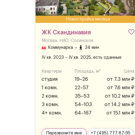
Новостройка месяца
ЖК Скандинавия
Москва, НАО, Сосенское
Коммунарка
34 мин
IV кв. 2023 – IV кв. 2025, есть сданные
2
Квартиры
Площадь, м
Цена
студия
19–26
от 7.3 млн ₽
1 комн.
22–57
от 7.6 млн ₽
2 комн.
35–53
от 10.2 млн ₽
3 комн.
54–103
от 14.2 млн ₽
4+ комн.
64–167
от 15.1 млн ₽
Перезвоните мне
+7 (495) 777-87-95