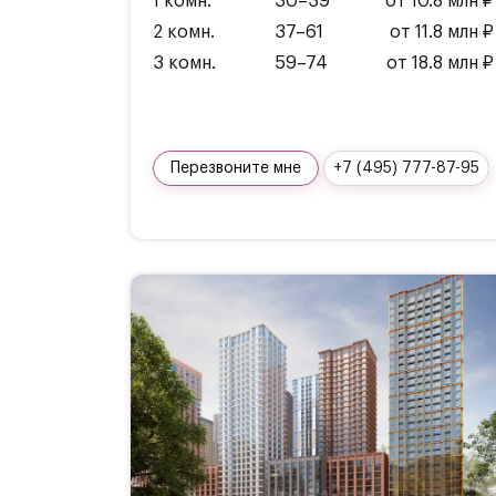
1 комн.
30–39
от 10.8 млн ₽
2 комн.
37–61
от 11.8 млн ₽
3 комн.
59–74
от 18.8 млн ₽
Перезвоните мне
+7 (495) 777-87-95