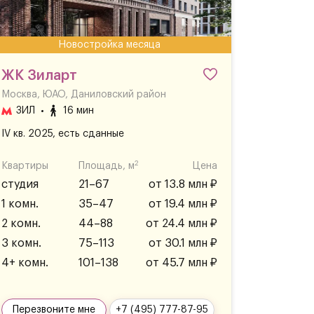
Новостройка месяца
ЖК Зиларт
Москва, ЮАО, Даниловский район
ЗИЛ
16 мин
IV кв. 2025, есть сданные
2
Квартиры
Площадь, м
Цена
студия
21–67
от 13.8 млн ₽
1 комн.
35–47
от 19.4 млн ₽
2 комн.
44–88
от 24.4 млн ₽
3 комн.
75–113
от 30.1 млн ₽
4+ комн.
101–138
от 45.7 млн ₽
Перезвоните мне
+7 (495) 777-87-95