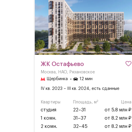
ЖК Остафьево
Москва, НАО, Рязановское
Щербинка
12 мин
IV кв. 2023 – III кв. 2024, есть сданные
2
Квартиры
Площадь, м
Цена
студия
22–31
от 5.8 млн ₽
1 комн.
31–37
от 8.2 млн ₽
2 комн.
32–45
от 8.2 млн ₽