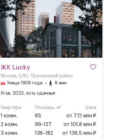
ЖК Lucky
Москва, ЦАО, Пресненский район
Улица 1905 года
8 мин
IV кв. 2023, есть сданные
2
Квартиры
Площадь, м
Цена
1 комн.
65
от 77.1 млн ₽
2 комн.
99–127
от 101.8 млн ₽
3 комн.
136–182
от 136.5 млн ₽