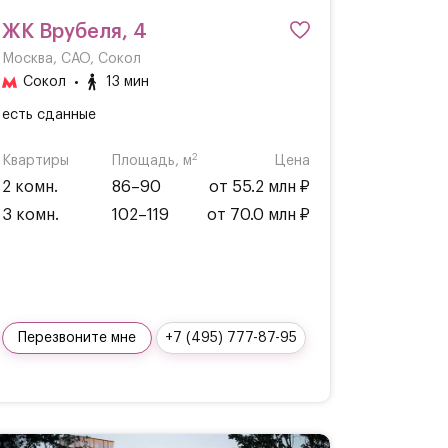
ЖК Врубеля, 4
Москва, САО, Сокол
Сокол
13 мин
есть сданные
2
Квартиры
Площадь, м
Цена
2 комн.
86–90
от 55.2 млн ₽
3 комн.
102–119
от 70.0 млн ₽
Перезвоните мне
+7 (495) 777-87-95