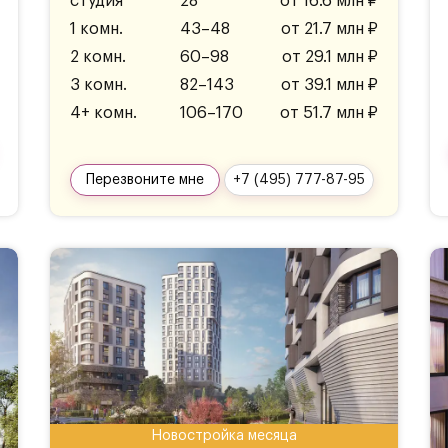
студия
28
от 16.6 млн ₽
1 комн.
43–48
от 21.7 млн ₽
2 комн.
60–98
от 29.1 млн ₽
3 комн.
82–143
от 39.1 млн ₽
4+ комн.
106–170
от 51.7 млн ₽
Перезвоните мне
+7 (495) 777-87-95
Новостройка месяца