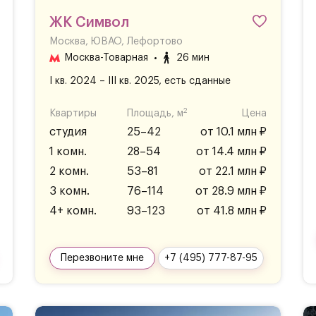
ЖК Символ
Москва, ЮВАО, Лефортово
Москва-Товарная
26 мин
I кв. 2024 – III кв. 2025, есть сданные
2
Квартиры
Площадь, м
Цена
студия
25–42
от 10.1 млн ₽
1 комн.
28–54
от 14.4 млн ₽
2 комн.
53–81
от 22.1 млн ₽
3 комн.
76–114
от 28.9 млн ₽
4+ комн.
93–123
от 41.8 млн ₽
Перезвоните мне
+7 (495) 777-87-95