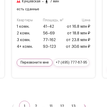
Кунцевская
7 мин
есть сданные
2
Квартиры
Площадь, м
Цена
1 комн.
41–42
от 16.8 млн ₽
2 комн.
56–69
от 18.8 млн ₽
3 комн.
77–162
от 23.8 млн ₽
4+ комн.
93–123
от 30.6 млн ₽
Перезвоните мне
+7 (495) 777-87-95
1
2
…
11
12
13