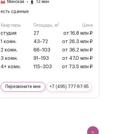
Минская
13 мин
есть сданные
2
Квартиры
Площадь, м
Цена
студия
27
от 16.8 млн ₽
1 комн.
43–72
от 26.3 млн ₽
2 комн.
66–103
от 36.2 млн ₽
3 комн.
91–193
от 47.0 млн ₽
4+ комн.
115–203
от 73.5 млн ₽
Перезвоните мне
+7 (495) 777-87-95