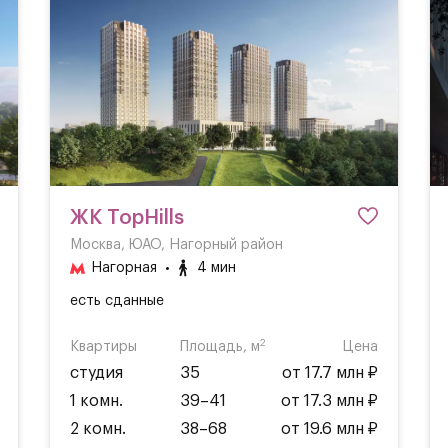
ЖК TopHills
Москва, ЮАО, Нагорный район
Нагорная
4 мин
есть сданные
2
Квартиры
Площадь, м
Цена
студия
35
от 17.7 млн ₽
1 комн.
39–41
от 17.3 млн ₽
2 комн.
38–68
от 19.6 млн ₽