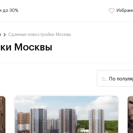
и до 30%
Избран
я
Сданные новостройки Москвы
йки Москвы
По попул