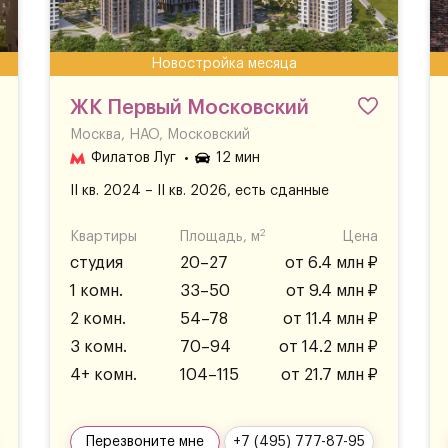
Новостройка месяца
ЖК Первый Московский
Москва, НАО, Московский
Филатов Луг
12 мин
II кв. 2024 – II кв. 2026, есть сданные
2
Квартиры
Площадь, м
Цена
студия
20–27
от 6.4 млн ₽
1 комн.
33–50
от 9.4 млн ₽
2 комн.
54–78
от 11.4 млн ₽
3 комн.
70–94
от 14.2 млн ₽
4+ комн.
104–115
от 21.7 млн ₽
Перезвоните мне
+7 (495) 777-87-95